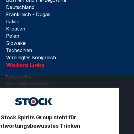
Deutschland
Frankreich - Dugas
Italien
Kroatien
Polen
Slowakei
Tschechien
Vereinigtes Königreich
Weitere Links
Lieferanten
On-Trade Partners
Rechtliches
Barrierefreiheit
Nutzungsbedingungen
Datenschutz und Cookies
 Stock Spirits Group steht für
Zertifikate
ntwortungsbewusstes Trinken
Cookie-Einstellungen