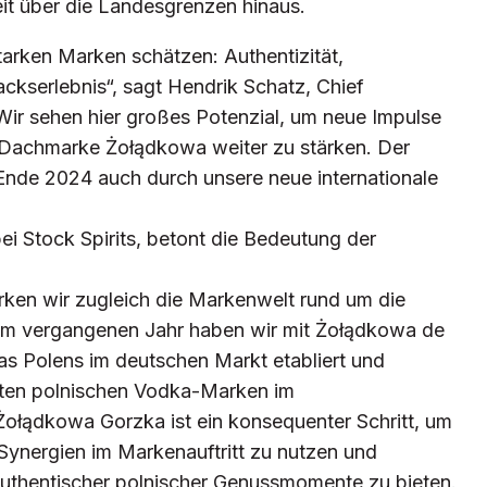
eit über die Landesgrenzen hinaus.
tarken Marken schätzen: Authentizität,
kserlebnis“, sagt Hendrik Schatz, Chief
Wir sehen hier großes Potenzial, um neue Impulse
e Dachmarke Żołądkowa weiter zu stärken. Der
nde 2024 auch durch unsere neue internationale
i Stock Spirits, betont die Bedeutung der
ken wir zugleich die Markenwelt rund um die
m vergangenen Jahr haben wir mit Żołądkowa de
as Polens im deutschen Markt etabliert und
ksten polnischen Vodka-Marken im
Żołądkowa Gorzka ist ein konsequenter Schritt, um
Synergien im Markenauftritt zu nutzen und
authentischer polnischer Genussmomente zu bieten.