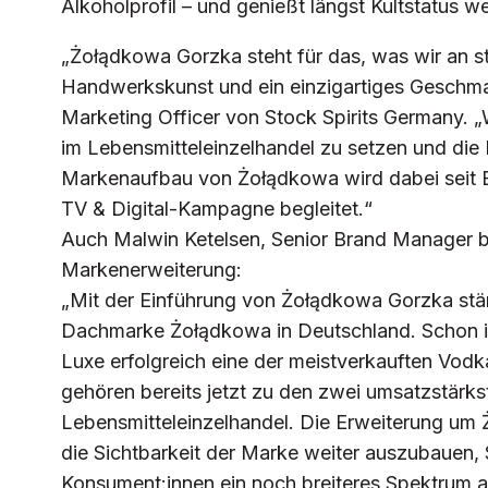
Alkoholprofil – und genießt längst Kultstatus w
„Żołądkowa Gorzka steht für das, was wir an s
Handwerkskunst und ein einzigartiges Geschmac
Marketing Officer von Stock Spirits Germany. „
im Lebensmitteleinzelhandel zu setzen und di
Markenaufbau von Żołądkowa wird dabei seit E
TV & Digital-Kampagne begleitet.“
Auch Malwin Ketelsen, Senior Brand Manager be
Markenerweiterung:
„Mit der Einführung von Żołądkowa Gorzka stär
Dachmarke Żołądkowa in Deutschland. Schon i
Luxe erfolgreich eine der meistverkauften Vodk
gehören bereits jetzt zu den zwei umsatzstär
Lebensmitteleinzelhandel. Die Erweiterung um 
die Sichtbarkeit der Marke weiter auszubauen, 
Konsument:innen ein noch breiteres Spektrum 