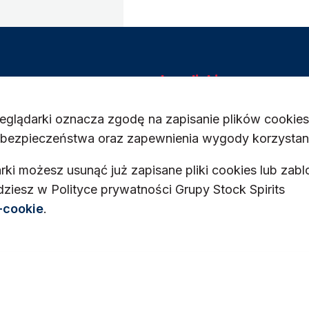
Inne linki
Dostawcy
zeglądarki oznacza zgodę na zapisanie plików cookie
Prawo
, bezpieczeństwa oraz zapewnienia wygody korzystani
Dostępność
Warunki użytkowania
ki możesz usunąć już zapisane pliki cookies lub za
Prywatność i pliki cookie
dziesz w Polityce prywatności Grupy Stock Spirits
Ustawienia plików cookie
LinkedIn
-cookie
.
rawa zastrzeżone.