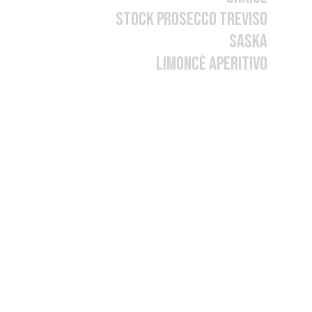
STOCK PROSECCO TREVISO
terkiem cytryny.
SASKA
LIMONCÈ APERITIVO
 to proste.