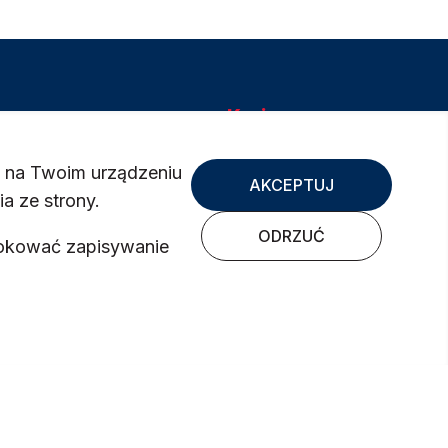
Kraj
Bośnia i Hercegowina
s na Twoim urządzeniu
Chorwacja
AKCEPTUJ
a ze strony.
Czechy
Francja - Dugas
ODRZUĆ
blokować zapisywanie
Niemcy
Polska
Słowacja
Włochy
Wielka Brytania